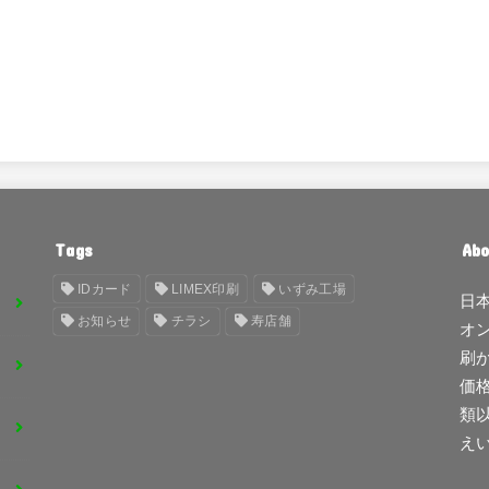
Tags
Abo
IDカード
LIMEX印刷
いずみ工場
日
お知らせ
チラシ
寿店舗
オ
刷
価
類
え